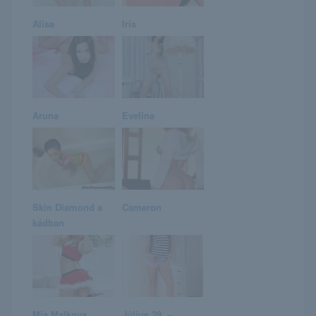
Alisa
Iris
Aruna
Evelina
Skin Diamond a
Cameron
kádban
Mia Malkova
Július 29. –