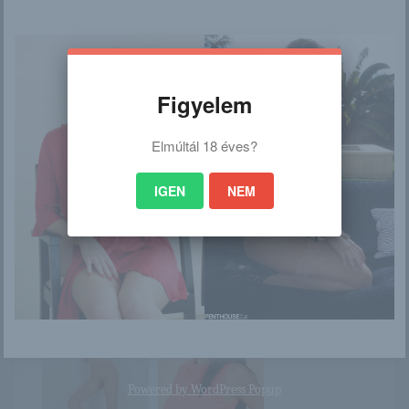
%2F2018%2F06%2F17%
2Femily_agnes_emily_sha
w&partner_id=bloghu
Figyelem
Elmúltál 18 éves?
Ez is érdekelhet
IGEN
NEM
Joy Lamore
Világsztárok a
pályán, tévében is
nézheted az NB I...
Powered by
WordPress Popup