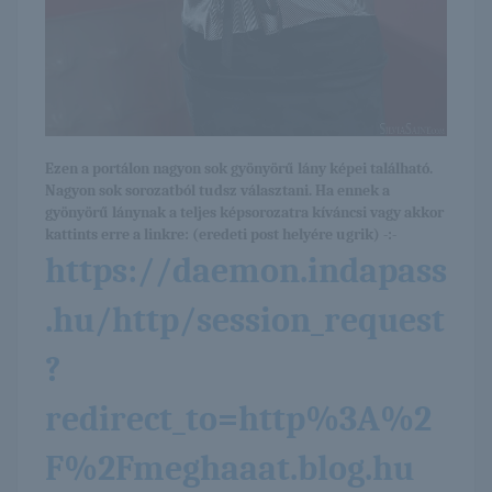
Ezen a portálon nagyon sok gyönyörű lány képei található.
Nagyon sok sorozatból tudsz választani. Ha ennek a
gyönyörű lánynak a teljes képsorozatra kíváncsi vagy akkor
kattints erre a linkre: (eredeti post helyére ugrik) -:-
https://daemon.indapass
.hu/http/session_request
?
redirect_to=http%3A%2
F%2Fmeghaaat.blog.hu