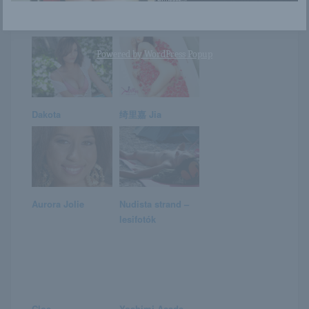
December 16. –
Tiffany Tailor
ALETTA napja van
Powered by
WordPress Popup
Dakota
绮里嘉 Jia
Aurora Jolie
Nudista strand –
lesifotók
Cloe
Yoshimi Asada