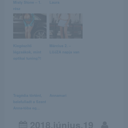
Misty Stone – 1.
Laura
rész
Kiegészítő
Március 2. –
légzsákok, mint
LUJZA napja van
optikai tuning?!
Tragédia történt,
Annamari
belefulladt a Szent
Anna-tóba eg...
2018.június.19