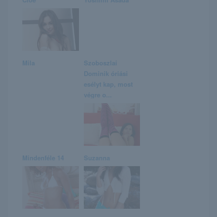
Mila
Szoboszlai
Dominik óriási
esélyt kap, most
végre o...
Mindenféle 14
Suzanna