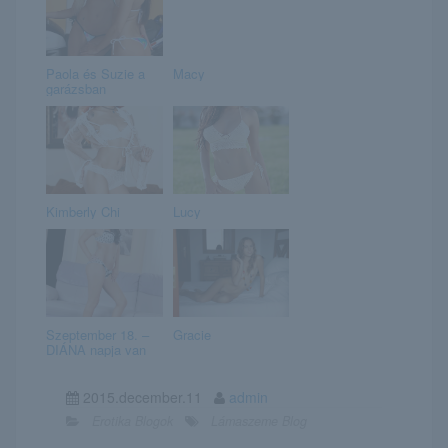
Paola és Suzie a
Macy
garázsban
Kimberly Chi
Lucy
Szeptember 18. –
Gracie
DIÁNA napja van
2015.december.11
admin
Erotika Blogok
Lámaszeme Blog