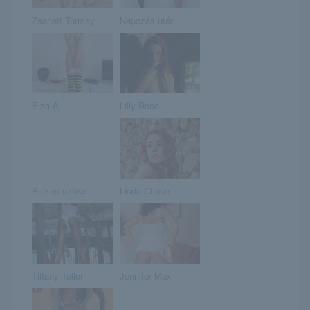
Zsanett Tormay
Napozás után..
Elza A
Lilly Rose
Pajkos szőke
Linda Chase
Tiffany Tailor
Jennifer Max