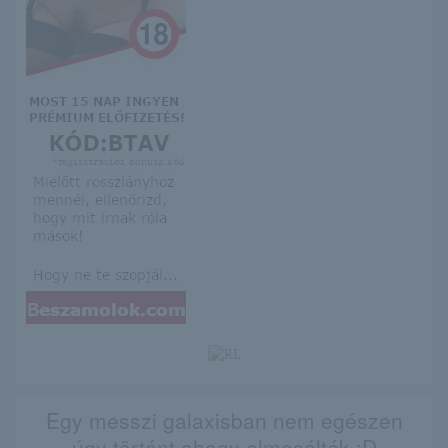
Egy messzi galaxisban nem egészen
úgy történt ahogy elmesélték :D