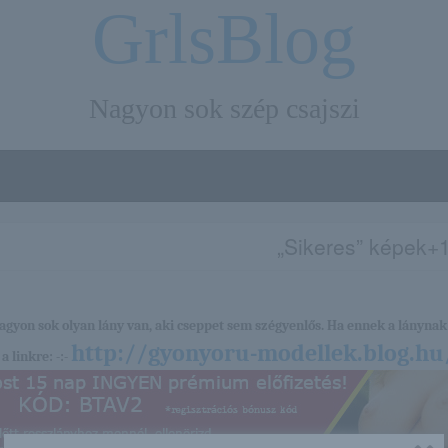
GrlsBlog
Nagyon sok szép csajszi
„Sikeres” képek+
nagyon sok olyan lány van, aki cseppet sem szégyenlős. Ha ennek a lánynak 
http://gyonyoru-modellek.blog.hu
a linkre: -:-