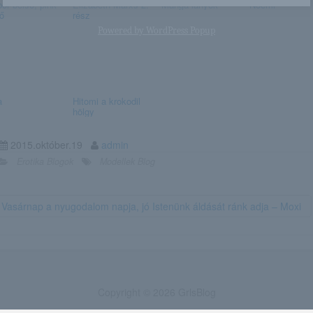
bőr belső, pink
Elizabeth Marxs 2.
Manga lányok
Noemi
ő
rész
Powered by
WordPress Popup
a
Hitomi a krokodil
hölgy
2015.október.19
admin
Erotika Blogok
Modellek Blog
Vasárnap a nyugodalom napja, jó Istenünk áldását ránk adja – Moxi
Copyright © 2026 GrlsBlog