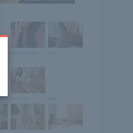
Chinatsu Ogata
Bella
Lee Anne
Alina