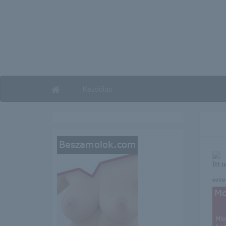
Kezdőlap
Itt 
erre 