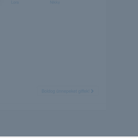
Lora
Nikky
Boldog ünnepeket giffek!