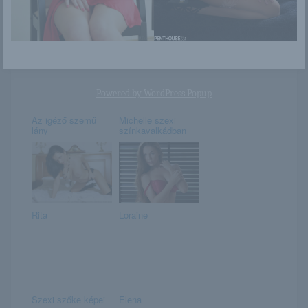
Zelda
Traci Denee
Powered by
WordPress Popup
Az igéző szemű
Michelle szexi
lány
színkavalkádban
Rita
Loraine
Szexi szőke képei
Elena