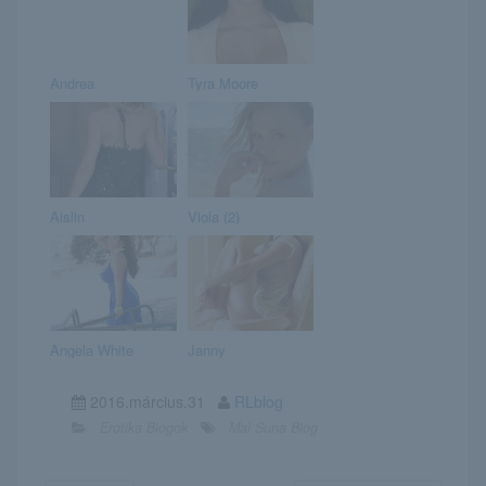
Andrea
Tyra Moore
Aislin
Viola (2)
Angela White
Janny
2016.március.31
RLblog
Erotika Blogok
Mai Suna Blog