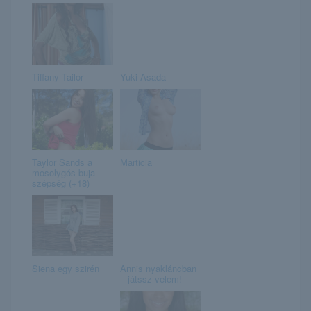
Tiffany Tailor
Yuki Asada
Taylor Sands a
Marticia
mosolygós buja
szépség (+18)
Siena egy szirén
Annis nyakláncban
– játssz velem!