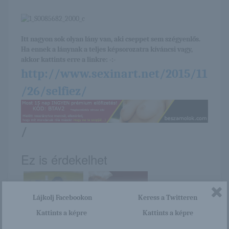
Itt nagyon sok olyan lány van, aki cseppet sem szégyenlős.
Ha ennek a lánynak a teljes képsorozatra kíváncsi vagy,
akkor kattints erre a linkre: -:-
http://www.sexinart.net/2015/11
/26/selfiez/
/
Ez is érdekelhet
Lájkolj Facebookon
Keress a Twitteren
Kattints a képre
Kattints a képre
Tara
Válogatott vörösök