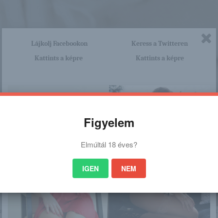
Lájkolj Facebookon
Keress a Twitteren
Kattints a képre
Kattints a képre
Figyelem
Elmúltál 18 éves?
IGEN
NEM
nagyon sok olyan lány van, aki cseppet sem szégyenlős. Ha ennek a lánynak 