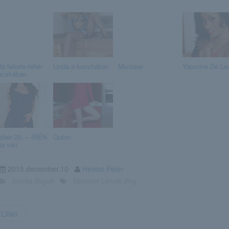
da fekete-fehér
Linda a konyhában
Monique
Yasmine De Le
ácskában
óber 20. – IRÉN
Quinn
ja van
2015.december.10
Hevesi Péter
Erotika Blogok
Meztelen Lányok Blog
Lilian