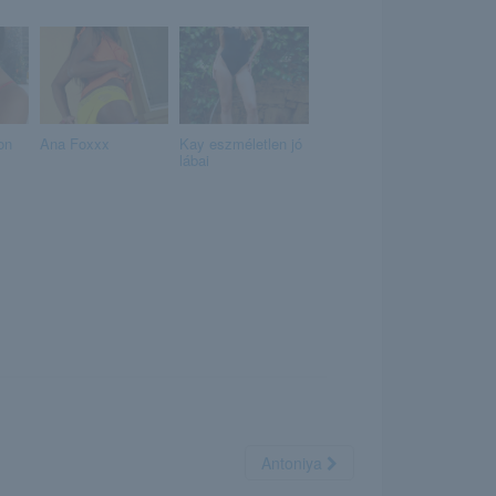
on
Ana Foxxx
Kay eszméletlen jó
lábai
Antoniya