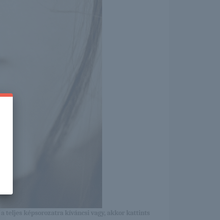
a teljes képsorozatra kíváncsi vagy, akkor kattints