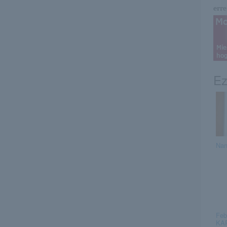
erre 
Ez
Nan
Feb
KAR