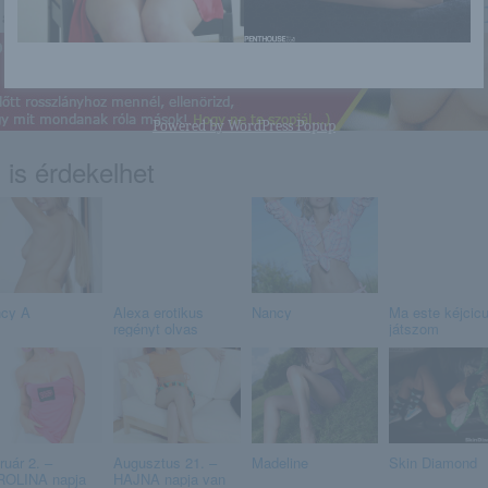
http://meztelenlanyok.blog.hu/20
a linkre: -:-
Powered by
WordPress Popup
 is érdekelhet
cy A
Alexa erotikus
Nancy
Ma este kéjcicu
regényt olvas
játszom
ruár 2. –
Augusztus 21. –
Madeline
Skin Diamond
OLINA napja
HAJNA napja van