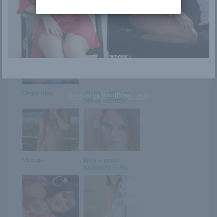
Viola Bailey
Sara Jay
Chary Kiss
Jackie a díva csak
Powered by
WordPress Popup
neked vetkőzik
Victoria
Nika a szexi
szőkeség (+18)