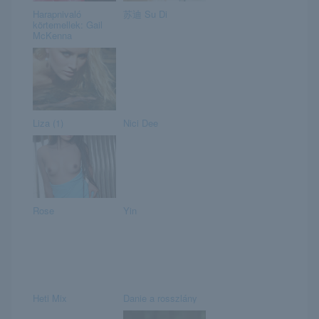
Harapnivaló
苏迪 Su Di
körtemellek: Gail
McKenna
Liza (1)
Nici Dee
Rose
Yin
Heti Mix
Danie a rosszlány