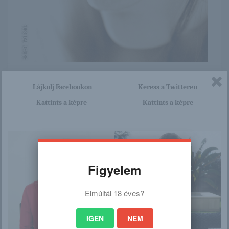
Itt nagyon sok olyan lány van, aki cseppet sem szégyenlős.
Lájkolj Facebookon
Keress a Twitteren
Ha ennek a lánynak a teljes képsorozatra kíváncsi vagy,
akkor kattints erre a linkre: -:-
Kattints a képre
Kattints a képre
https://meztelenlanyok.blog.hu/
2015/12/10/santana_315
Figyelem
/
Elmúltál 18 éves?
Ez is érdekelhet
IGEN
NEM