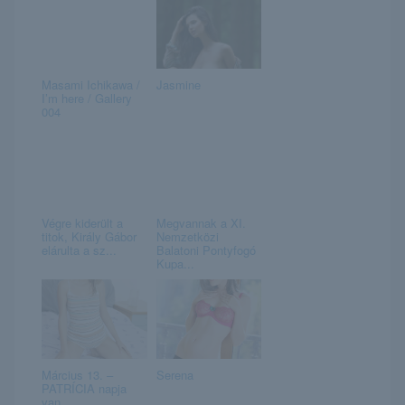
Masami Ichikawa /
Jasmine
I’m here / Gallery
004
Végre kiderült a
Megvannak a XI.
titok, Király Gábor
Nemzetközi
elárulta a sz...
Balatoni Pontyfogó
Kupa...
Március 13. –
Serena
PATRÍCIA napja
van