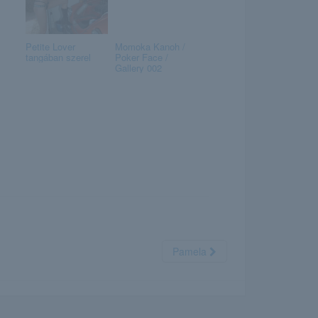
Petite Lover
Momoka Kanoh /
tangában szerel
Poker Face /
Gallery 002
Pamela