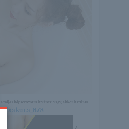
a teljes képsorozatra kíváncsi vagy, akkor kattints
07/sakura_878
/