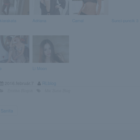
ikiarakata
Adriana
Carnal
Sunci-puncik 3
e
Li Moon
2016.február.7
RLblog
Erotika Blogok
Mai Suna Blog
Sanita