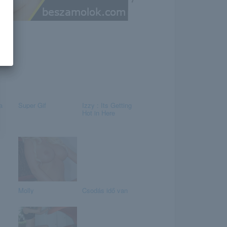
a
Super Gif
Izzy : Its Getting
Hot in Here
Molly
Csodás idő van