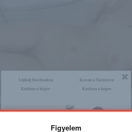
Lájkolj Facebookon
Keress a Twitteren
Kattints a képre
Kattints a képre
nagyon sok olyan lány van, aki cseppet sem szégyenlős. Ha ennek a lánynak 
http://maisuna.blog.hu/2016/02/
a linkre: -:-
Figyelem