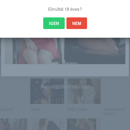
Elmúltál 18 éves?
 is érdekelhet
IGEN
NEM
ogszabályzós
Rákóczi Feri erre
Malinda
Tényleg fekete 
ek beindulnak
már nem hajlandó –
tojása a fekete
„Nem akarok ...
tyúkoknak?
Különl...
Powered by
WordPress Popup
kós csaj
Vesna
本能 Luvian
Zuhanyoznál
velem?