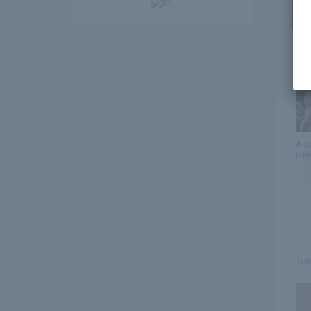
Ez
A f
ikr
Tet