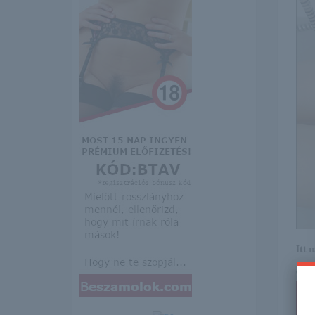
Itt 
erre 