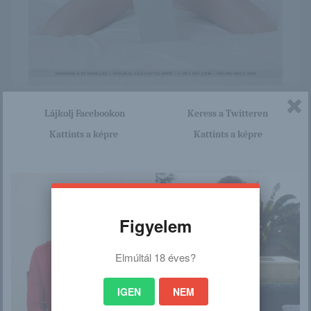
Itt nagyon sok olyan lány van, aki cseppet sem szégyenlős.
Lájkolj Facebookon
Keress a Twitteren
Ha ennek a lánynak a teljes képsorozatra kíváncsi vagy,
akkor kattints erre a linkre: -:-
Kattints a képre
Kattints a képre
http://bettiangyalai.blog.hu/201
6/01/12/sabrisse_a_721
Figyelem
/
Elmúltál 18 éves?
Ez is érdekelhet
IGEN
NEM