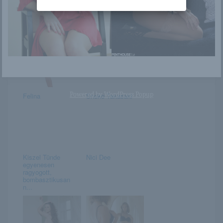
Aletta
Pucér szelfi
Powered by
WordPress Popup
Felina
Shoko Takasaki
Kiszel Tünde
Nici Dee
egyenesen
ragyogott,
bombasztikusan
n...