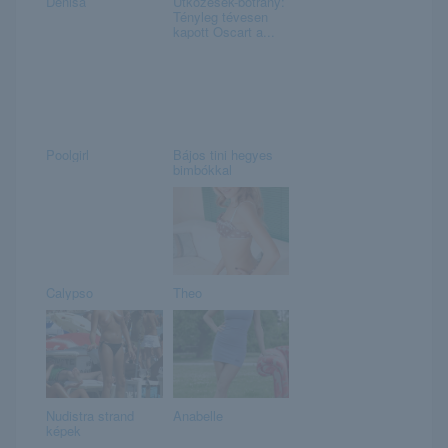
Denisa
Ütközések-botrány:
Tényleg tévesen
kapott Oscart a...
Poolgirl
Bájos tini hegyes
bimbókkal
Calypso
Theo
Nudistra strand
Anabelle
képek