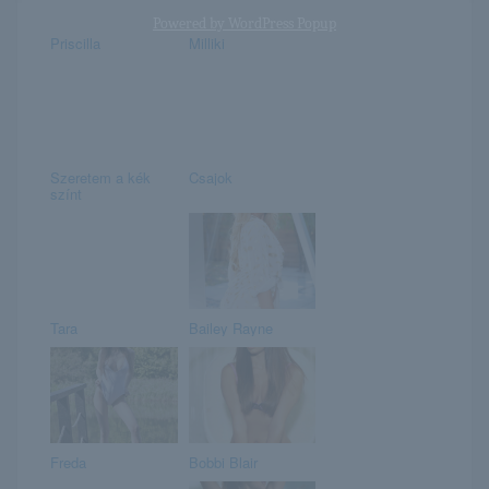
Powered by
WordPress Popup
Priscilla
Milliki
Szeretem a kék
Csajok
színt
Tara
Bailey Rayne
Freda
Bobbi Blair