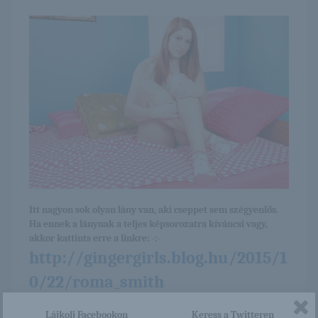
Itt nagyon sok olyan lány van, aki cseppet sem szégyenlős.
Ha ennek a lánynak a teljes képsorozatra kíváncsi vagy,
akkor kattints erre a linkre: -:-
http://gingergirls.blog.hu/2015/1
0/22/roma_smith
Lájkolj Facebookon
Keress a Twitteren