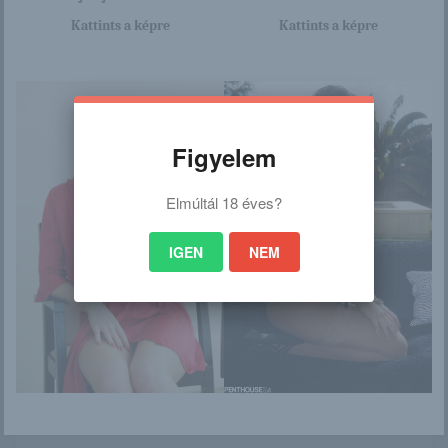
/
Kattints a képre
Kattints a képre
Ez is érdekelhet
Figyelem
Elmúltál 18 éves?
Gelena
2020.06.09.:
Sakura Miura
IGEN
NEM
Kendra
Vörös és fekete –
Solana