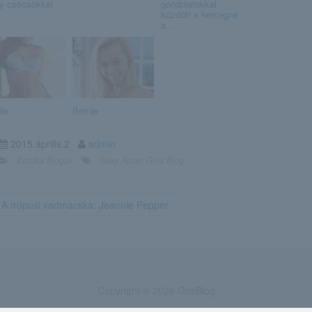
y csöcsökkel
gondolatokkal
küzdött a hercegné
a...
ie
Bernie
2015.április.2
admin
Erotika Blogok
Sexy Asian Girls Blog
A trópusi vadmacska: Jeannie Pepper
Copyright © 2026 GrlsBlog