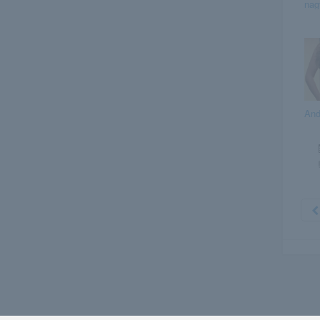
nag
And