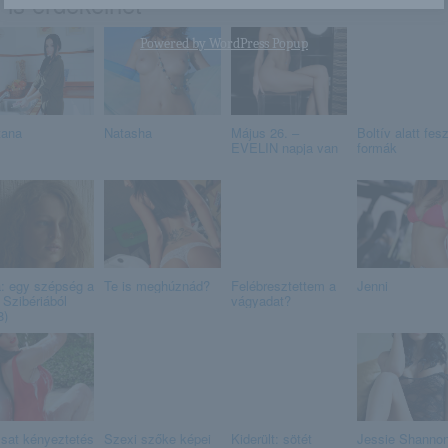
 is érdekelhet
Powered by
WordPress Popup
tana
Natasha
Május 26. –
Boltív alatt fes
EVELIN napja van
formák
a: egy szépség a
Te is meghúznád?
Felébresztettem a
Jenni
 Szibériából
vágyadat?
8)
sat kényeztetés
Szexi szőke képei
Kiderült: sötét
Jessie Shanno