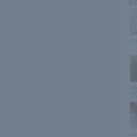
Ez
Sul
Oli
vad
(+1
Pas