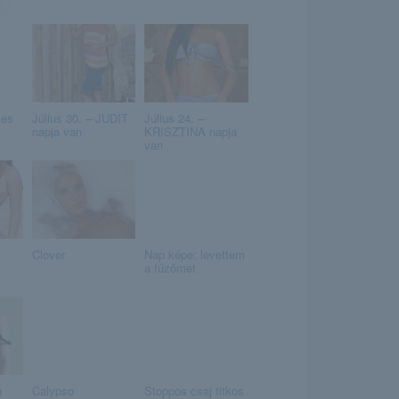
zes
Július 30. – JUDIT
Július 24. –
napja van
KRISZTINA napja
van
Clover
Nap képe: levettem
a fűzőmet
n
Calypso
Stoppos csaj titkos