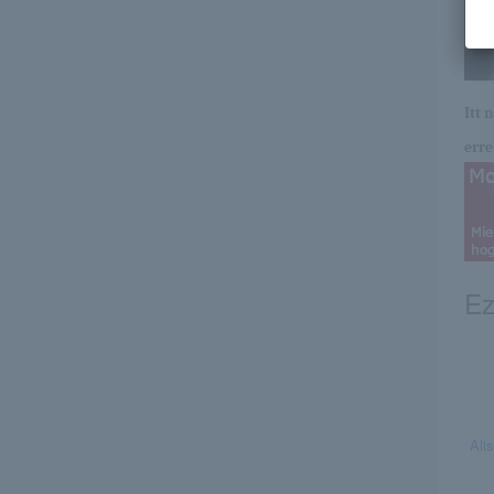
Itt 
erre 
Ez
Ali