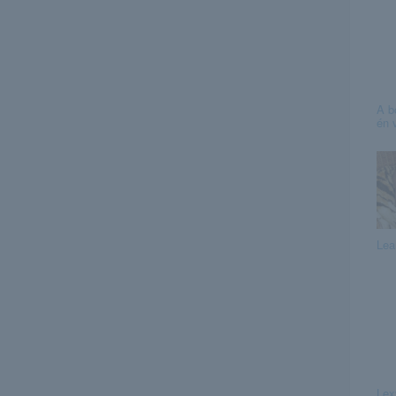
A b
én 
Lea
Lex