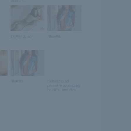
Brasch ...
赵伊彤 Zhao
Niemira
Niemira
Kettészakad
péntekre az ország:
brutális, ami ránk...