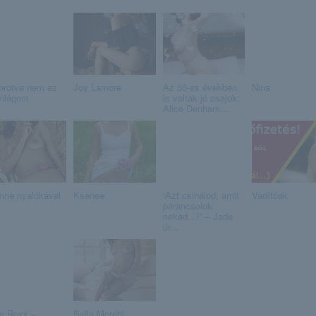
orotva nem az
Joy Lamore
Az 50-es években
Nina
világom
is voltak jó csajok:
Alice Denham...
nne nyalókával
Ksenee
“Azt csinálod, amit
Vadítóak
parancsolok
neked…!” – Jade
úr...
y Roxx –
Bella Moretti