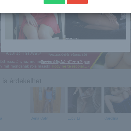
nagyon sok olyan lány van, aki cseppet sem szégyenlős. Ha ennek a lánynak 
http://elitcsajok.blog.hu/2015/12/
a linkre: -:-
Powered by
WordPress Popup
 is érdekelhet
sa
Dena Caly
Lucy Li
Carolina