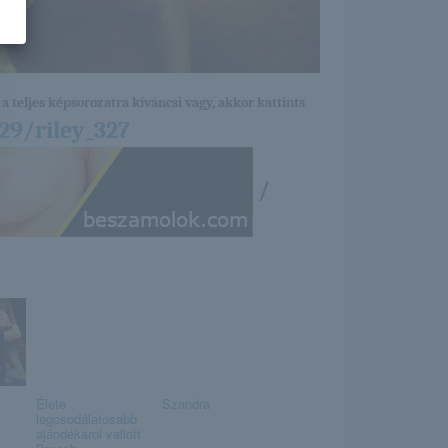
a teljes képsorozatra kíváncsi vagy, akkor kattints
29/riley_327
/
Élete
Szandra
legcsodálatosabb
ajándékáról vallott