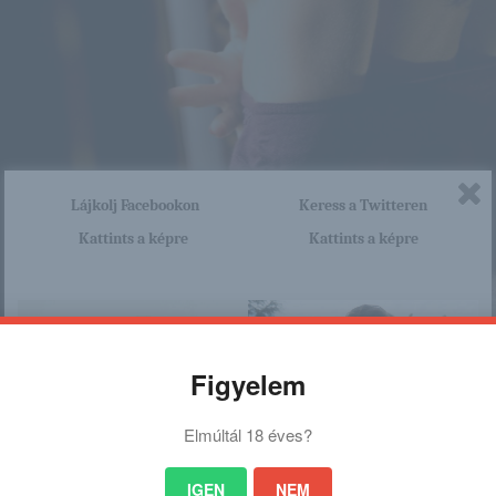
Lájkolj Facebookon
Keress a Twitteren
Kattints a képre
Kattints a képre
Figyelem
Elmúltál 18 éves?
IGEN
NEM