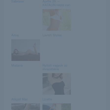
Sabrisse
Április 29. –
KATALIN napja van
Arina
Lavish Styles
Marjana
Nyitott vagyok az
élvezetekre
Abigail Mac
Lizette