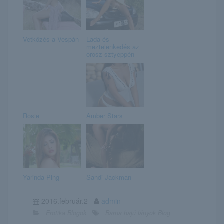
Vetkőzés a Vespán
Lada és
meztelenkedés az
orosz sztyeppén
Rosie
Amber Stars
Yarinda Ping
Sandi Jackman
2016.február.2
admin
Erotika Blogok
Barna hajú lányok Blog