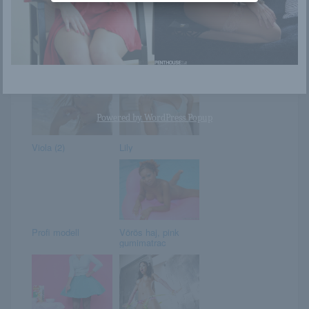
Salena Storm
Daisy Summers
Powered by
WordPress Popup
Viola (2)
Lily
Profi modell
Vörös haj, pink
gumimatrac