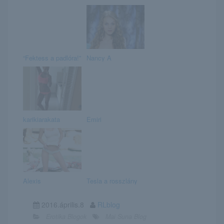
“Fektess a padlóra!”
Nancy A
karikiarakata
Emiri
Alexis
Tesla a rosszlány
2016.április.8
RLblog
Erotika Blogok
Mai Suna Blog