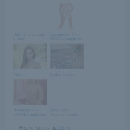
Hat mell a sivatagi
Szeptember 14. –
buliban
ROXÁNA napja van
Vita
Krétaművészet
November 4. –
Jane vadóc
KAROLA napja van
Tarzanját keresi
2016.május.5
RLblog