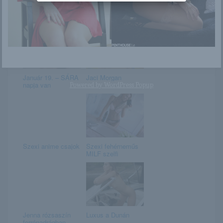
Saya Song
Ruhában – ruha
nélkül
Január 19. – SÁRA
Jaci Morgan
napja van
Powered by
WordPress Popup
Szexi anime csajok
Szexi fehérneműs
MILF szelfi
Jenna rózsaszín
Luxus a Dunán
forrónadrágban