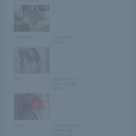
Jade Bryce
Elég formás a
hátsóm?
Dara
Piper Perri : The
Cabin and My
Wood
Sybil
Kana Tsuruta /
Rocket Idol /
Gallery 002