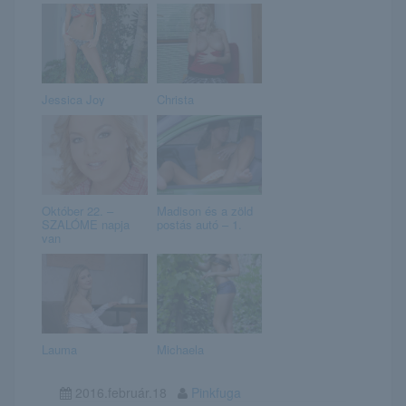
Jessica Joy
Christa
Október 22. –
Madison és a zöld
SZALÓME napja
postás autó – 1.
van
Lauma
Michaela
2016.február.18
Pinkfuga