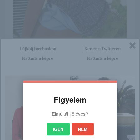
Itt nagyon sok olyan lány van, aki cseppet sem szégyenlős.
Lájkolj Facebookon
Keress a Twitteren
Ha ennek a lánynak a teljes képsorozatra kíváncsi vagy,
Kattints a képre
Kattints a képre
akkor kattints erre a linkre: -:-
http://pinkfuga.blog.hu/2016/02
/18/rane_rever
Figyelem
/
Elmúltál 18 éves?
Ez is érdekelhet
IGEN
NEM