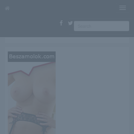
T
o
g
g
l
e
n
a
v
i
g
a
t
i
o
n