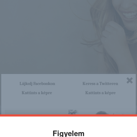
Lájkolj Facebookon
Keress a Twitteren
Kattints a képre
Kattints a képre
nagyon sok olyan lány van, aki cseppet sem szégyenlős. Ha ennek a lánynak 
http://napijocsaj.blog.hu/2015/0
a linkre: -:-
Figyelem