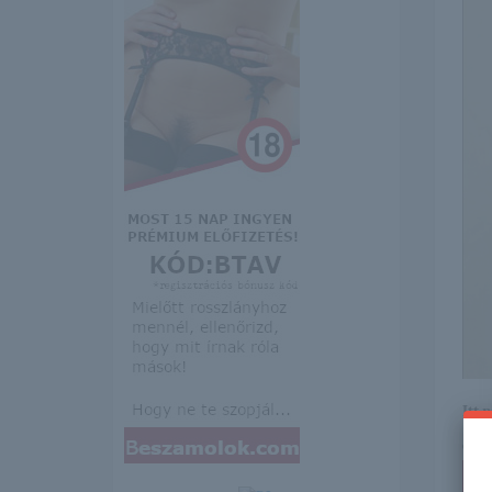
Itt 
erre 