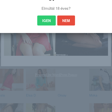
Elmúltál 18 éves?
IGEN
NEM
 is érdekelhet
a
Ariana Storm
Aaliyah
Alina Li
Powered by
WordPress Popup
ssia
Elsa D
Orsay
Moka