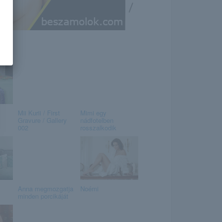
/
Mii Kurii / First
Mimi egy
Gravure / Gallery
nádfotelben
002
rosszalkodik
Anna megmozgatja
Noémi
minden porcikáját