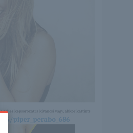
a teljes képsorozatra kíváncsi vagy, akkor kattints
7/26/piper_perabo_686