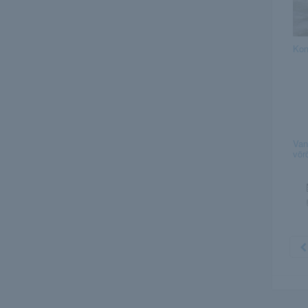
Kon
Van
vör