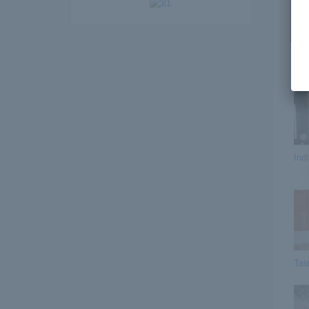
Ez
Indi
Tai