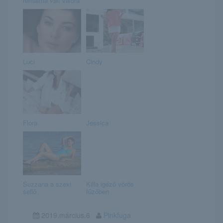
rémálma vált valóra
Luci
Cindy
Flora
Jessica
Suzzana a szexi
Killa igéző vörös
sellő
fűzőben
2019.március.6
Pinkfuga