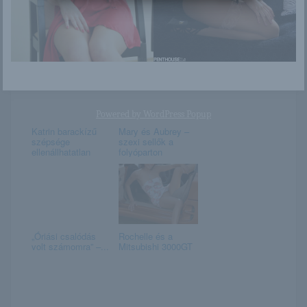
Harley Dean
Janine
Powered by
WordPress Popup
Katrin barackízű
Mary és Aubrey –
szépsége
szexi sellők a
ellenállhatatlan
folyóparton
„Óriási csalódás
Rochelle és a
volt számomra” –...
Mitsubishi 3000GT