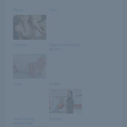
Penny
Tomi
Carolina
Tépd le a harisnyát
Minami
Tracy
Maible
Harry herceg
Sultana
legrosszabb