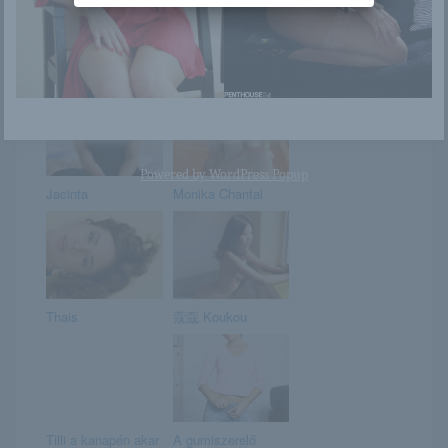
Christine
Zelda fekete-fehér
ruhácskában
Powered by
WordPress Popup
Jacinta
Monika Chantal
Thais
蔻蔻 Koukou
Tilli a kanapén akar
A gumiszerelő