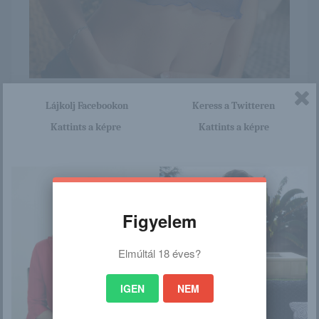
Itt nagyon sok olyan lány van, aki cseppet sem szégyenlős.
Lájkolj Facebookon
Keress a Twitteren
Ha ennek a lánynak a teljes képsorozatra kíváncsi vagy,
Kattints a képre
Kattints a képre
akkor kattints erre a linkre: -:-
http://elitcsajok.blog.hu/2016/01
/14/petula_591
Figyelem
/
Elmúltál 18 éves?
Ez is érdekelhet
IGEN
NEM