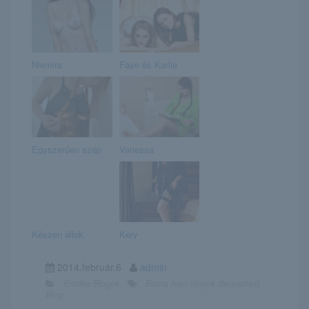
Niemira
Faye és Karlie
Egyszerűen szép
Vanessa
Készen állok
Kery
2014.február.6
admin
Erotika Blogok
Barna hajú lányok (brunettes)
Blog