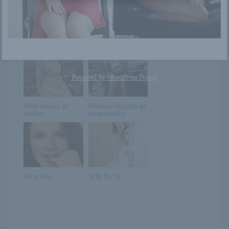
Callista B
Mary méretes
mellei
Powered by
WordPress Popup
Alina bevisz az
Melissa folytatja az
erdőbe
alvázmosást
Alice May
苏迪 Su Di