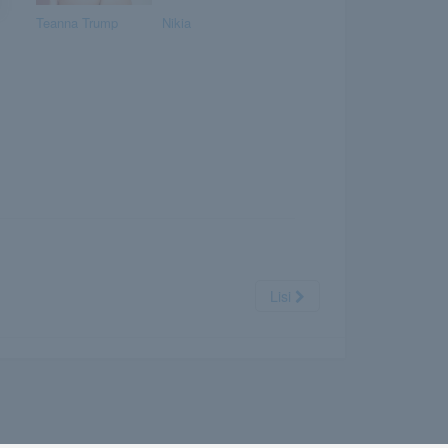
Teanna Trump
Nikia
Lisi