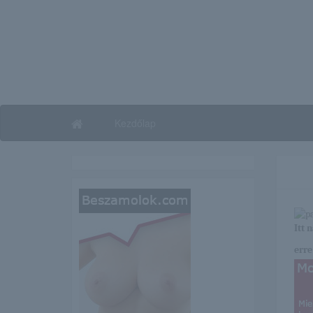
Kezdőlap
Itt 
erre 