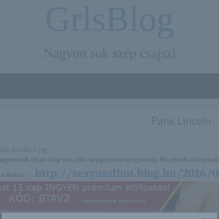
GrlsBlog
Nagyon sok szép csajszi
Paris Lincoln
nagyon sok olyan lány van, aki cseppet sem szégyenlős. Ha ennek a lánynak 
http://sexyandhot.blog.hu/2016/0
a linkre: -:-