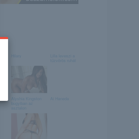
Hilary
Lilla leveszi a
tűzvörös ruhát
Alyshia Kingston
Ai Haneda
bugyiban az
asztalon