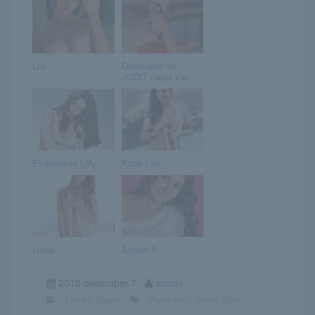
Lily
December 10. –
JUDIT napja van
Evangeline Lilly
Kobe Lee
Lucie
Astrud A
2015.december.7
admin
Erotika Blogok
Barna hajú lányok Blog