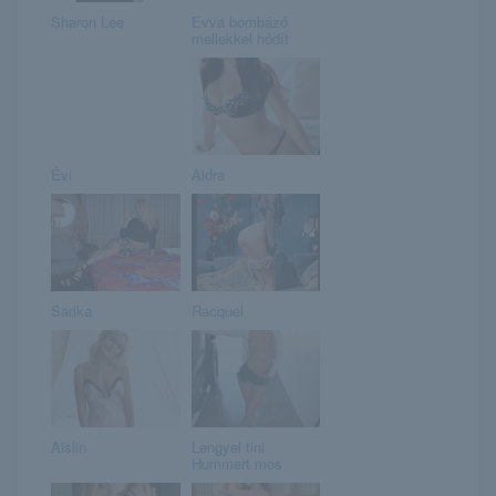
Sharon Lee
Evva bombázó
mellekkel hódít
Évi
Aidra
Sarika
Racquel
Aislin
Lengyel tini
Hummert mos