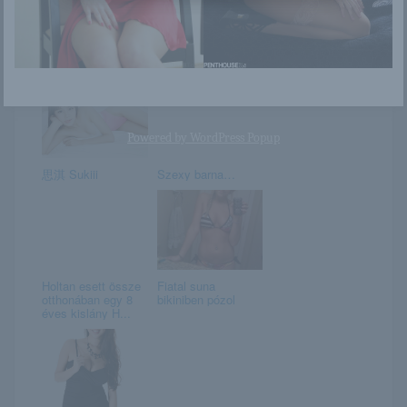
Elizabeth
Christine
Powered by
WordPress Popup
思淇 Sukiii
Szexy barna…
Holtan esett össze
Fiatal suna
otthonában egy 8
bikiniben pózol
éves kislány H...