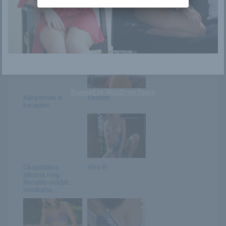
Jenna
Melissa Reed
Powered by
WordPress Popup
Kényelmes a
Skarlett
kanapém
Csapattársa
Vika R
átkozta meg
Ronaldo utódját,
mindkette...