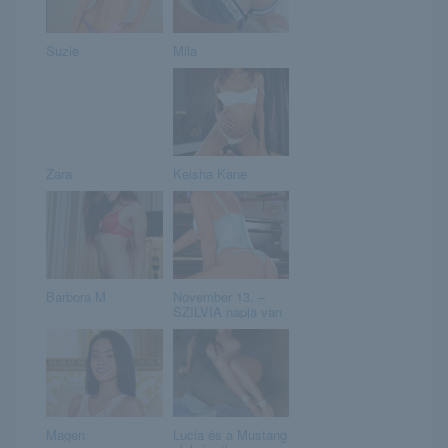
Suzie
Mila
Zara
Keisha Kane
Barbora M
November 13. –
SZILVIA napja van
Magen
Lucia és a Mustang