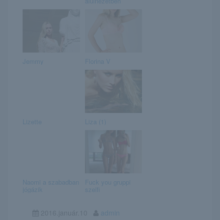
alulnézetben
Jemmy
Florina V
Lizette
Liza (1)
Naomi a szabadban
Fuck you gruppi
jógázik
szelfi
2016.január.10
admin