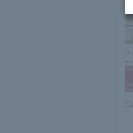
Itt 
erre 
Ez