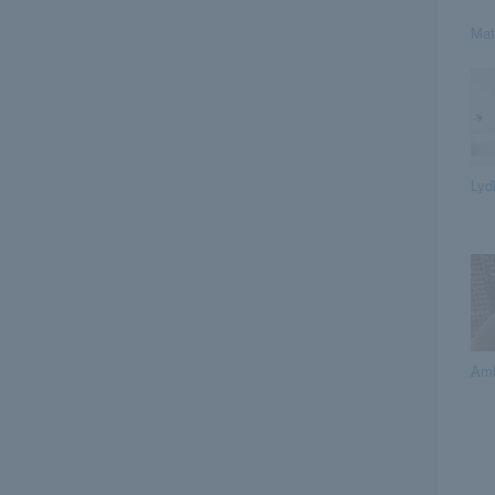
Mats
Lyd
Am