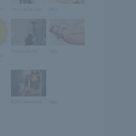
19
Yasmine De Leon
Mika
Stefania Beatty
Nikia
as
e
BÚÉK Niemirával
Nika