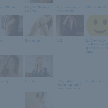
uri Kiritani
Bögyös Gizi és a
Huncutkodjunk a
Elölről-hátulról 
Corvette
fürdőkádban!
ia
Evelyn Lin
Adel
MyDirtyHobby
Testbericht – d
größte deutsch
Ama...
ber Sym
Eva Tali
Eddig tartott a
Izgatóan igéző
húsvéti napsütés?
Ekkor csapnak le...