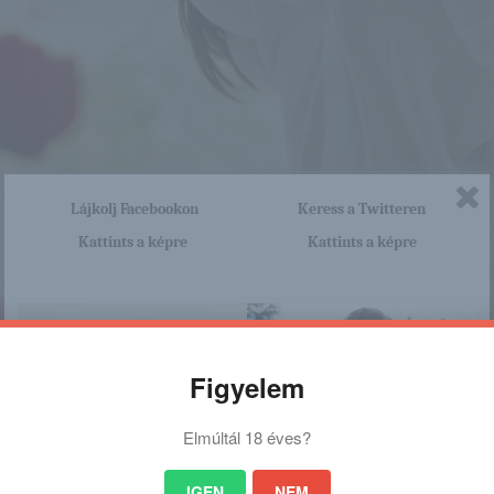
Lájkolj Facebookon
Keress a Twitteren
Kattints a képre
Kattints a képre
Figyelem
Elmúltál 18 éves?
IGEN
NEM