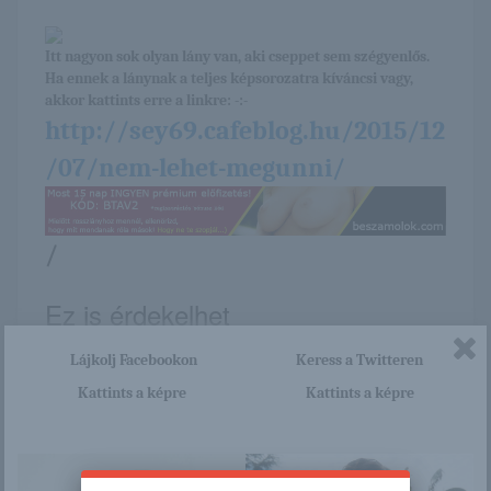
Itt nagyon sok olyan lány van, aki cseppet sem szégyenlős.
Ha ennek a lánynak a teljes képsorozatra kíváncsi vagy,
akkor kattints erre a linkre: -:-
http://sey69.cafeblog.hu/2015/12
/07/nem-lehet-megunni/
/
Ez is érdekelhet
Lájkolj Facebookon
Keress a Twitteren
Kattints a képre
Kattints a képre
Sybil
Pavlina