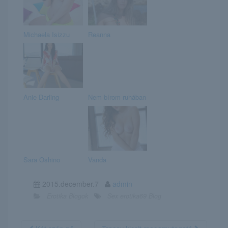
Michaela Isizzu
Reanna
Anie Darling
Nem bírom ruhában
Sara Oshino
Vanda
2015.december.7
admin
Erotika Blogok
Sex erotika69 Blog