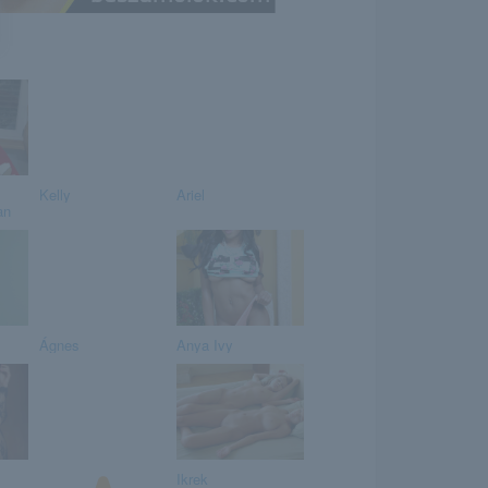
Kelly
Ariel
an
Ágnes
Anya Ivy
Ikrek