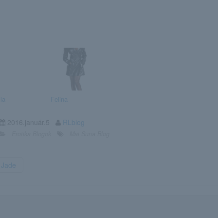
la
Felina
2016.január.5
RLblog
Erotika Blogok
Mai Suna Blog
Jade