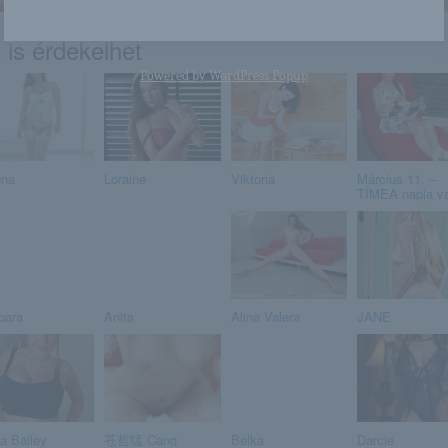
 is érdekelhet
Powered by
WordPress Popup
na
Loraine
Viktoria
Március 11. –
TÍMEA napja v
bara
Anita
Alina Valera
JANE
la Bailey
苍哲猛 Cang
Belka
Darcie