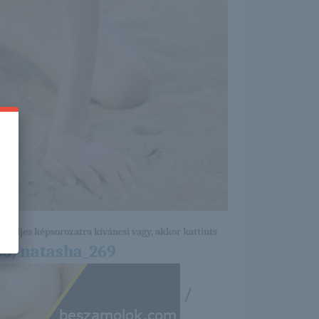
a teljes képsorozatra kíváncsi vagy, akkor kattints
05/natasha_269
/