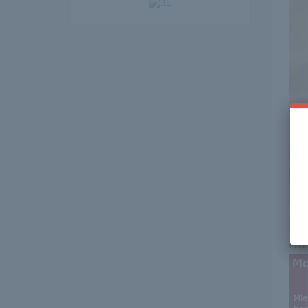
Itt 
erre 