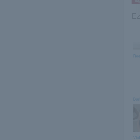
Ez
Ree
Bar
Vio