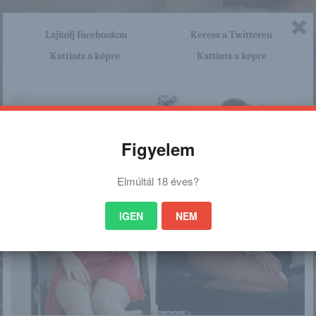
Lájkolj Facebookon
Keress a Twitteren
Kattints a képre
Kattints a képre
Figyelem
Elmúltál 18 éves?
IGEN
NEM
nagyon sok olyan lány van, aki cseppet sem szégyenlős. Ha ennek a lánynak 
http://maisuna.blog.hu/2016/01/
a linkre: -:-