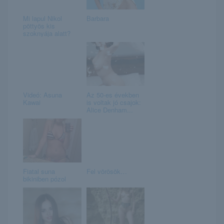
Mi lapul Nikol
Barbara
pöttyös kis
szoknyája alatt?
Videó: Asuna
Az 50-es években
Kawai
is voltak jó csajok:
Alice Denham...
Fiatal suna
Fel vörösök…
bikiniben pózol