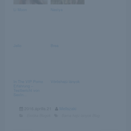
Li Moon
Nastya
Jello
Brea
In The VIP Porno
Vöröshajú lányok
Erfahrung –
Testbericht von
SexIn...
2016.április.21
Mellszaki
Erotika Blogok
Barna hajú lányok Blog