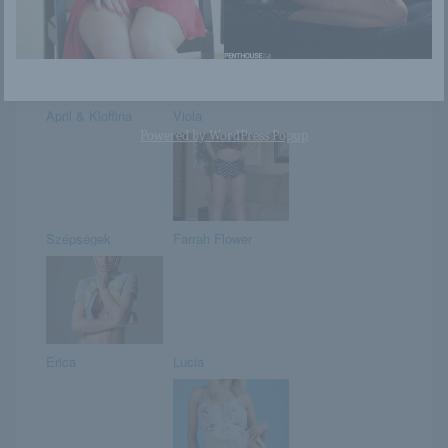
April & Kloffina
Viola
Powered by
WordPress Popup
Szépségek
Farrah Flower
Erica
Lucia