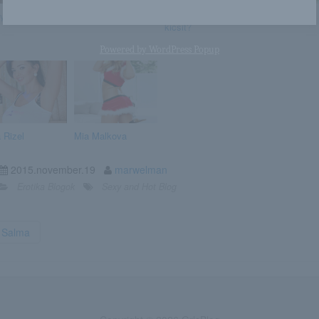
ly
Maryjane Johnson
Huncutkodjunk egy
Sybil A
kicsit?
Powered by
WordPress Popup
 Rizel
Mia Malkova
2015.november.19
marwelman
Erotika Blogok
Sexy and Hot Blog
Salma