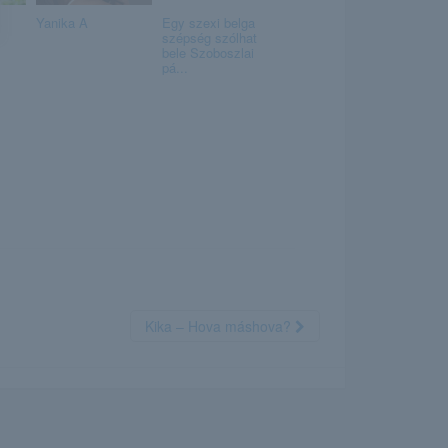
Yanika A
Egy szexi belga
szépség szólhat
bele Szoboszlai
pá...
Kika – Hova máshova?