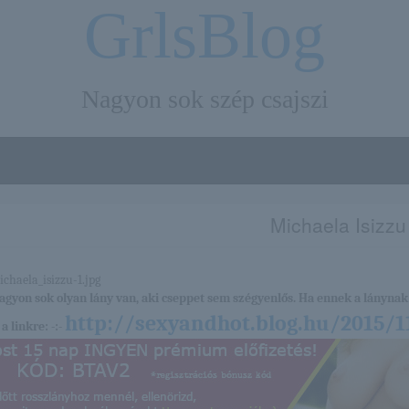
GrlsBlog
Nagyon sok szép csajszi
Michaela Isizzu
nagyon sok olyan lány van, aki cseppet sem szégyenlős. Ha ennek a lánynak 
http://sexyandhot.blog.hu/2015/1
a linkre: -:-