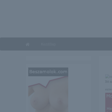
Kezdőlap
Itt 
erre 