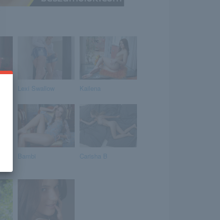
Lexi Swallow
Kailena
Bambi
Carisha B