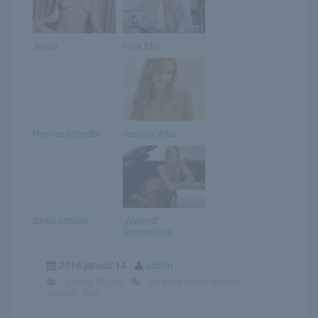
Jenya
Rina Ellis
Niemira strandol
Jessica Alba
Szexi öltözék
„Álomnő”
álomaut&oa...
2016.január.14
admin
Erotika Blogok
Az édes mama kívülről-
belülről! Blog