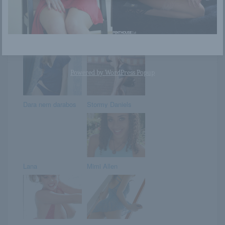
Fiatal suna
Timi a hosztesz
bikiniben pózol
lány
Powered by
WordPress Popup
Dara nem darabos
Stormy Daniels
Lana
Mimi Allen