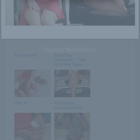
„Ha nem lenne a
Kalisy
kisfiunk, én is
követtem volna a
h...
Powered by
WordPress Popup
Szexistennő
FaceFlow
Evaluation – That
What We Saper...
Dara W
Autómosás
magassarkúban