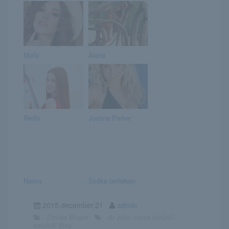
Molly
Alena
Redly
Justine Parker
Nancy
Szőke terítéken
2015.december.21
admin
Erotika Blogok
Az édes mama kívülről-
belülről! Blog