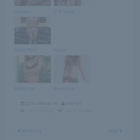
Carisha
小雪 Snow
Amber Stars
Katalin
Kaylani Lei
Kayla Love
2016.február.16
sexinart
Erotika Blogok
Sex in Art Blog
Marie Luv
Jessi