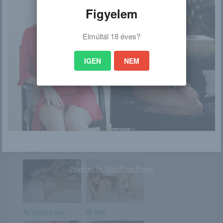
Figyelem
Domai kiment az
Callista
erkélyre
Elmúltál 18 éves?
IGEN
NEM
Lilly Roma
Lissa A
Pink hegyek – Ana
Lisi
Foxxx
Powered by
WordPress Popup
Az otthoni ágy….
梅 Mei