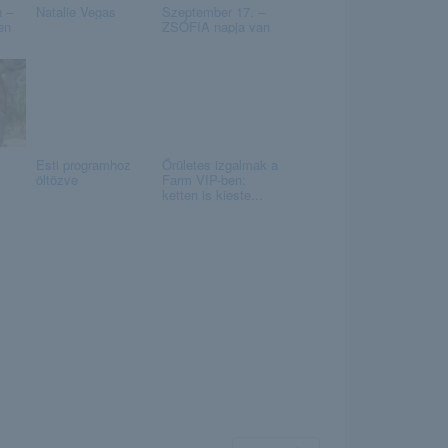
n –
Natalie Vegas
Szeptember 17. –
en
ZSÓFIA napja van
Esti programhoz
Őrületes izgalmak a
öltözve
Farm VIP-ben:
ketten is kieste...