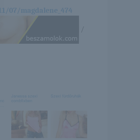
/11/07/magdalene_474
/
Janessa szexi
Szexi fürdőruhák
enc
combfixben
...