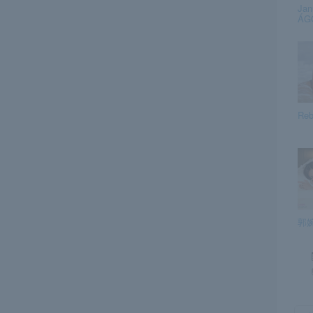
Jan
ÁGO
Reb
郭婉