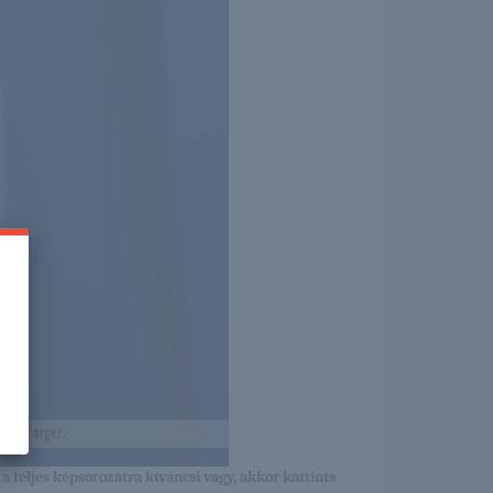
a teljes képsorozatra kíváncsi vagy, akkor kattints