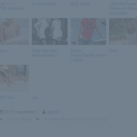
uár 11. –
Ivy Sherwood
思淇 Sukiii
Indische Fraue
TA napja van
Flirten mit Frau
aus Indien
eca
Régi meztelen
Gyors
Zoey
képválogatás
bugyivillantás a ház
mögött
祈 Guo
Lija
2015.november.7
admin
Erotika Blogok
Az édes mama kívülről-belülről! Blog