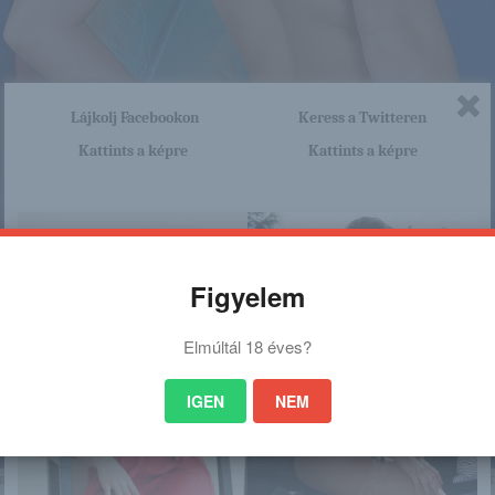
Lájkolj Facebookon
Keress a Twitteren
Kattints a képre
Kattints a képre
Figyelem
Elmúltál 18 éves?
IGEN
NEM
nagyon sok olyan lány van, aki cseppet sem szégyenlős. Ha ennek a lánynak 