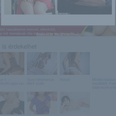
a linkre: -:-
tp://ajoedesanyadbelulrol.blog.hu/2015
Powered by
WordPress Popup
 is érdekelhet
us 1. –
Szexi fehérneműs
Astrud
Minden fiatalon
KLIN napja van
MILF szelfi
kezdődött, Fer
pápa ezzel a fáj