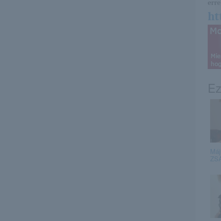
erre 
ht
Ez
Máj
ZSA