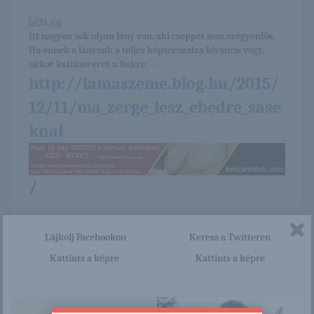
Itt nagyon sok olyan lány van, aki cseppet sem szégyenlős.
Ha ennek a lánynak a teljes képsorozatra kíváncsi vagy,
akkor kattints erre a linkre: -:-
http://lamaszeme.blog.hu/2015/
12/11/ma_zerge_lesz_ebedre_sase
knal
/
Ez is érdekelhet
Lájkolj Facebookon
Keress a Twitteren
Kattints a képre
Kattints a képre