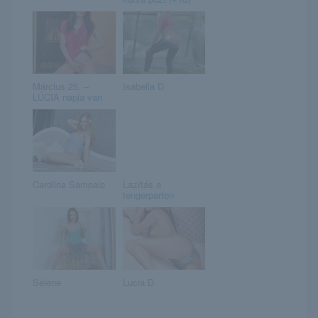
Március 25. –
Isabella D
LÚCIA napja van
Carolina Sampaio
Lazítás a
tengerparton
Selene
Lucia D