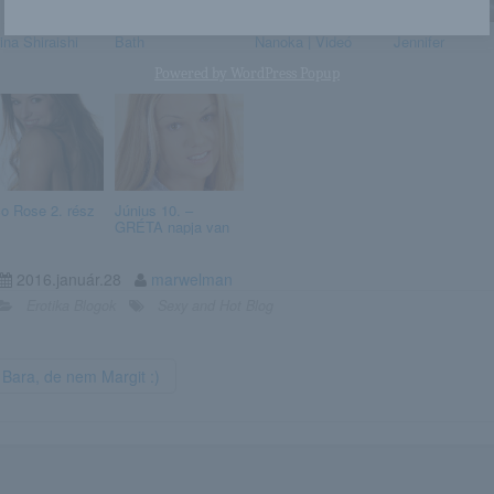
ina Shiraishi
Bath
Nanoka | Videó
Jennifer
Powered by
WordPress Popup
o Rose 2. rész
Június 10. –
GRÉTA napja van
2016.január.28
marwelman
Erotika Blogok
Sexy and Hot Blog
Bara, de nem Margit :)