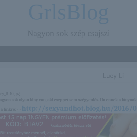
GrlsBlog
Nagyon sok szép csajszi
Lucy Li
nagyon sok olyan lány van, aki cseppet sem szégyenlős. Ha ennek a lánynak 
http://sexyandhot.blog.hu/2016/0
a linkre: -:-