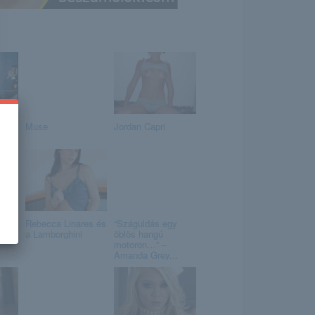
Muse
Jordan Capri
Rebecca Linares és
“Száguldás egy
a Lamborghini
öblös hangú
motoron…” –
Amanda Grey...