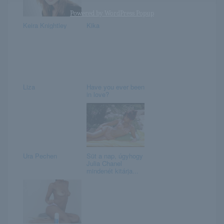
Powered by
WordPress Popup
Keira Knightley
Kika
Liza
Have you ever been
in love?
Ura Pechen
Süt a nap, úgyhogy
Julia Chanel
mindenét kitárja...