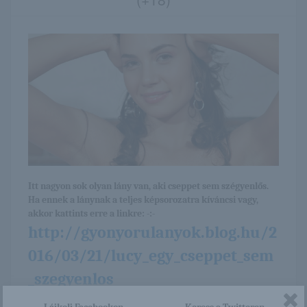
Itt nagyon sok olyan lány van, aki cseppet sem szégyenlős.
Ha ennek a lánynak a teljes képsorozatra kíváncsi vagy,
akkor kattints erre a linkre: -:-
http://gyonyorulanyok.blog.hu/2
016/03/21/lucy_egy_cseppet_sem
_szegyenlos