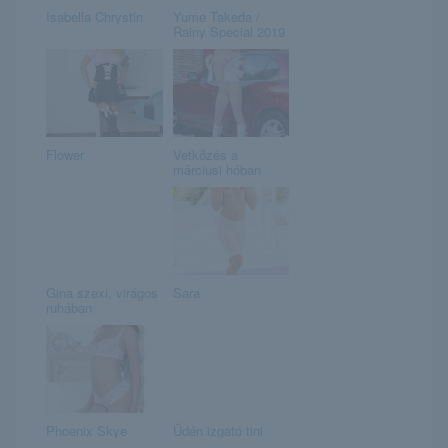
Isabella Chrystin
Yume Takeda /
Rainy Special 2019
Flower
Vetkőzés a
márciusi hóban
Gina szexi, virágos
Sara
ruhában
Phoenix Skye
Üdén izgató tini