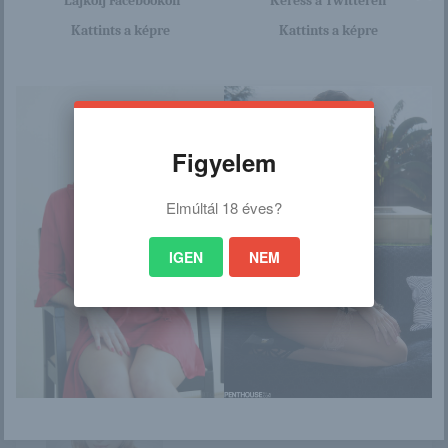
Lájkolj Facebookon
Keress a Twitteren
Kattints a képre
Kattints a képre
/
Ez is érdekelhet
Figyelem
Elmúltál 18 éves?
Lily C
Veronica
IGEN
NEM
Dillon a dögös
Az 50-es években
titkárnő
is voltak jó csajok:
Alice Denham...