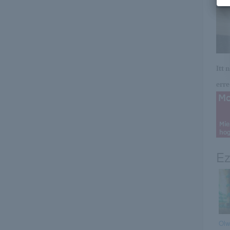
Itt 
erre 
Ez
Olw