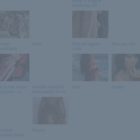
keresi a magyar
rendőrség ezt ...
telen
Kaley
Február legjobb
Aika pancsol
portképek
csaja
t jó bőr: Ivette
Kendall vetkőzős
April
Anabel
Corvette – 2.
teniszpartira hív ki
ncesca
Mocha
imódian szexi