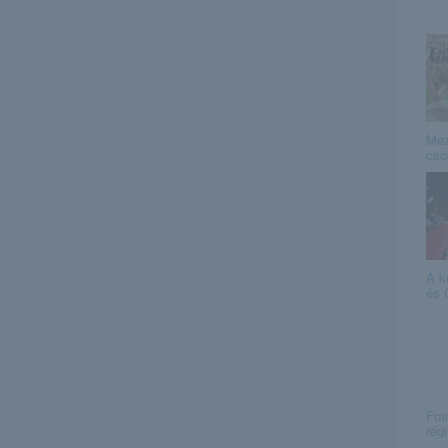
Mez
cso
A ké
és 
Fra
rég