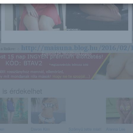
nagyon sok olyan lány van, aki cseppet sem szégyenlős. Ha ennek a lánynak 
http://maisuna.blog.hu/2016/02/
a linkre: -:-
Powered by
WordPress Popup
 is érdekelhet
en
Davon Kim
Szőrnyű tette miatt
Alanna Lee