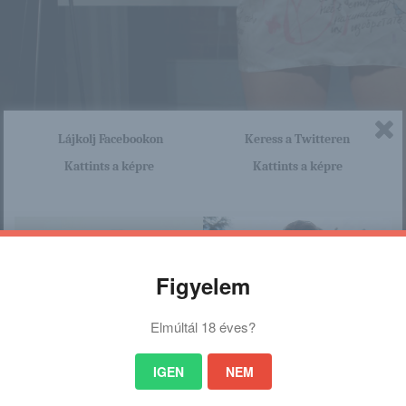
Lájkolj Facebookon
Keress a Twitteren
Kattints a képre
Kattints a képre
Figyelem
Elmúltál 18 éves?
IGEN
NEM