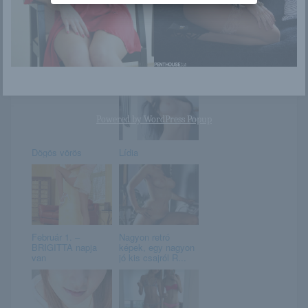
Niemira strandol
A fogyasztóvédelmi
konzultációban való
részvételre...
Powered by
WordPress Popup
Dögös vörös
Lídia
Február 1. –
Nagyon retró
BRIGITTA napja
képek, egy nagyon
van
jó kis csajról R...