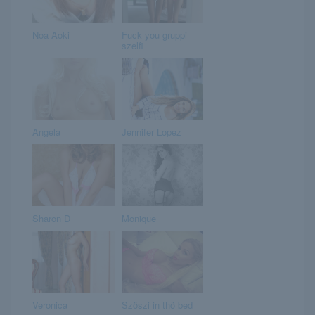
Noa Aoki
Fuck you gruppi
szelfi
Angela
Jennifer Lopez
Sharon D
Monique
Veronica
Szöszi in thö bed