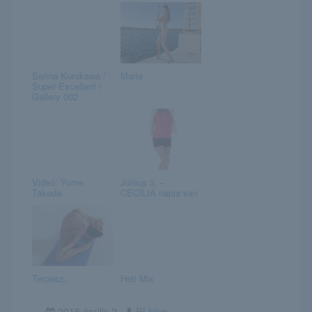
Sarina Kurokawa /
Maria
Super Excellent /
Gallery 002
Videó: Yume
Június 3. –
Takeda
CECÍLIA napja van
Terpesz..
Heti Mix
2016.április.2
RLblog