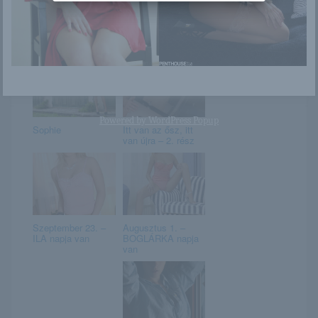
Miku Ohashi / Run
Kira
Way / Gallery 003
Powered by
WordPress Popup
Sophie
Itt van az ősz, itt
van újra – 2. rész
Szeptember 23. –
Augusztus 1. –
ILA napja van
BOGLÁRKA napja
van