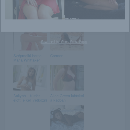
Ola Ademola
Patricia
Powered by
WordPress Popup
Szépmellű barna:
Carmen
Maria Whittaker
Aaliyah – fürdés
Alice Green lubickol
előtt le kell vetközni
a kádban