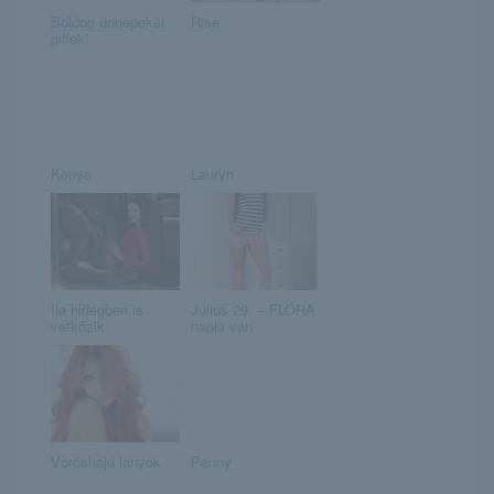
Boldog ünnepeket
Rise
giffek!
Kenya
Lauryn
Ila hidegben is
Július 29. – FLÓRA
vetkőzik
napja van
Vöröshajú lányok
Penny