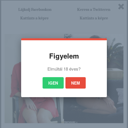
akkor kattints erre a linkre: -:-
http://browhair.blog.hu/2015/11
Lájkolj Facebookon
Keress a Twitteren
Kattints a képre
Kattints a képre
/21/lorena_189
/
Figyelem
Ez is érdekelhet
Elmúltál 18 éves?
IGEN
NEM
苍哲猛 Cang
Andrea