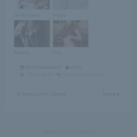
Jennifer Lopez
Ardelia
Katerina
Shay
2015.november.21
admin
Erotika Blogok
Barna hajú lányok Blog
Shriiimp 2016 Calendar
Melisa
Copyright © 2026 GrlsBlog