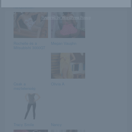
Madison durcás
Orsi
hangulatban
Powered by
WordPress Popup
Rochelle és a
Megan Vaughn
Mitsubishi 3000GT
Csak a
Olivia A
meztelenség
Tracy Smile
Nancy