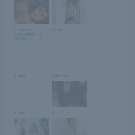
Harapnivaló
Elena
körtemellek: Gail
McKenna
Starlet
Eriko Sato
Amatőr Csaj
Lady Dee