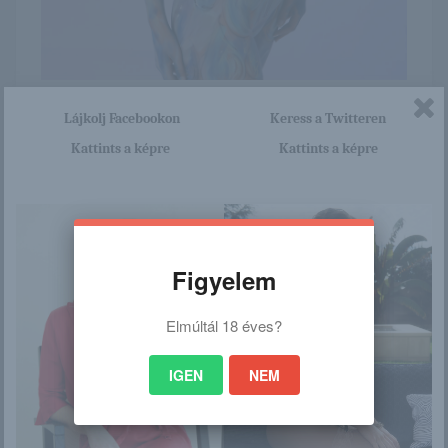
Itt nagyon sok olyan lány van, aki cseppet sem szégyenlős.
Lájkolj Facebookon
Keress a Twitteren
Ha ennek a lánynak a teljes képsorozatra kíváncsi vagy,
Kattints a képre
Kattints a képre
akkor kattints erre a linkre: -:-
http://maisuna.blog.hu/2015/11/
13/lizzie_372
Figyelem
/
Elmúltál 18 éves?
Ez is érdekelhet
IGEN
NEM