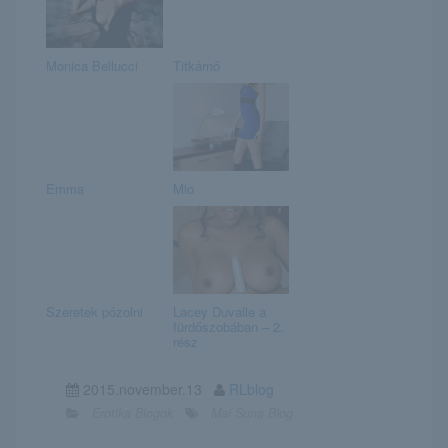
Monica Bellucci
Titkárnő
Emma
Mio
Szeretek pózolni
Lacey Duvalle a
fürdőszobában – 2.
rész
2015.november.13
RLblog
Erotika Blogok
Mai Suna Blog