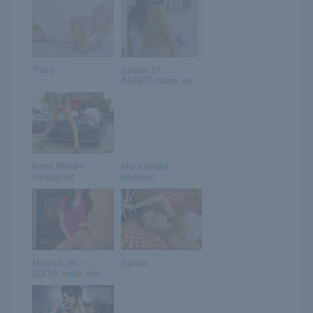
Tracy
Január 21. –
ÁGNES napja van
Katie BMW-t
Mia széttárt
vizsgáztat
lábakkal
Március 25. –
Sarika
LÚCIA napja van