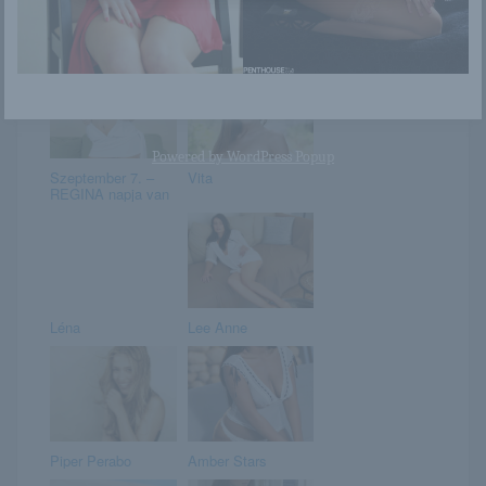
Régi meztelen nős
Tori Taylor
képek..
Powered by
WordPress Popup
Szeptember 7. –
Vita
REGINA napja van
Léna
Lee Anne
Piper Perabo
Amber Stars