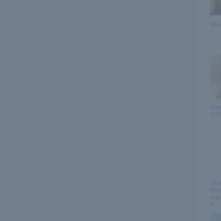
Mia
Sze
MÁR
Sha
Milá
edz
H...