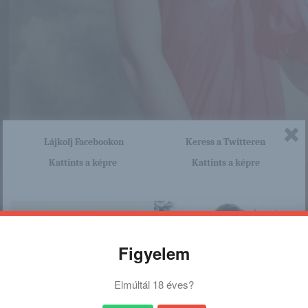
Lájkolj Facebookon
Keress a Twitteren
Kattints a képre
Kattints a képre
Figyelem
Elmúltál 18 éves?