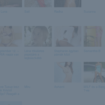
 Luna
Sati
Radka
Suzanna
ptember 12. –
Léna tökéletes
Stephanie ágyban
Samantha B
IA napja van
popsijára a
párnák közt
legbüszkébb
ne Tusup lesz
Miru
Ashanti
MILF és a Bang
k Kristóf
7-es
ője? Reagált a