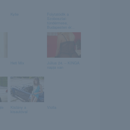
Kylie
Folytatódik a
Szoboszlai-
tündérmese,
Budapesten ér...
Heti Mix
Július 24. – KINGA
napja van
le
Kislány a
Violla
kisautóval