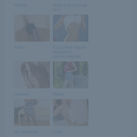
Vittoria
Jinny a retro pin up
lány
Emily
Ezt a lányt nagyon
felizgatta a
narancsriasztás
Caramel
Walda
Ivy Sherwood
Iveta