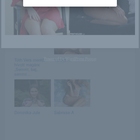
Kerek popsi
Bree
Powered by
WordPress Popup
Tóth Vera mentőt
Yanika A
hívott magára:
„Semmi, baj,
semmi...
Dominika Jule
Sabrisse A