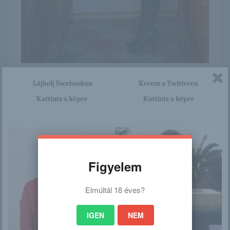
Itt nagyon sok olyan lány van, aki cseppet sem szégyenlős.
Lájkolj Facebookon
Keress a Twitteren
Ha ennek a lánynak a teljes képsorozatra kíváncsi vagy,
akkor kattints erre a linkre: -:-
Kattints a képre
Kattints a képre
http://dailyerotic18.blog.hu/2016
/02/12/lija_netica
Figyelem
/
Elmúltál 18 éves?
Ez is érdekelhet
IGEN
NEM