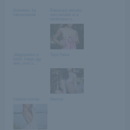
Szeretem, ha
Édesanyja elárulta:
kényeztetnek
nem temetik el a
rejtélyesen e...
„Megnyertem a
Taya Talise
lottót, mégis úgy
élek, mint a...
Kéjesen kurvás
Niemira