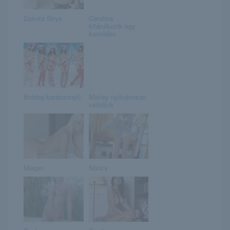
Dakota Skye
Carolina
kitárulkozik egy
komódon
Boldog karácsonyt!
Marley nyilvánosan
vetkőzik
Megan
Nancy