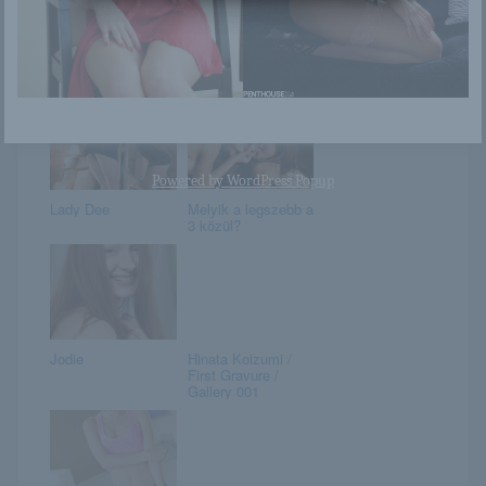
Isabella D
Fannee
Powered by
WordPress Popup
Lady Dee
Melyik a legszebb a
3 közül?
Jodie
Hinata Koizumi /
First Gravure /
Gallery 001