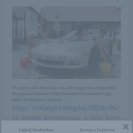
Itt nagyon sok olyan lány van, aki cseppet sem szégyenlős.
Ha ennek a lánynak a teljes képsorozatra kíváncsi vagy,
akkor kattints erre a linkre: -:-
http://totalgirl.blog.hu/2018/06/
17/leszbi_kocsimosas_a_falu_koze
pen
Lájkolj Facebookon
Keress a Twitteren