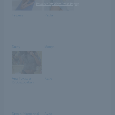
Powered by
WordPress Popup
Terpesz..
Paula
Daisy
Mango
Ana Foxxx a
Katie
fürdőszobában
Ditta a fekete hajú
Aysa