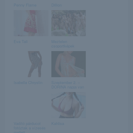
Penny Flame
Dillion
Eva Tali
Meztelen
csoportképek
Isabella Chrystin
Szeptember 2. –
DORINA napja van
Vadító párducot
Kahlisa
fotóztak a vízesés
mellett