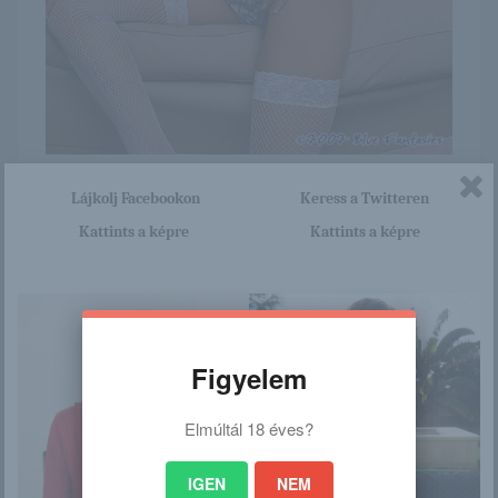
Itt nagyon sok olyan lány van, aki cseppet sem szégyenlős.
Lájkolj Facebookon
Keress a Twitteren
Ha ennek a lánynak a teljes képsorozatra kíváncsi vagy,
Kattints a képre
Kattints a képre
akkor kattints erre a linkre: -:-
http://ajoedesanyadbelulrol.blog
.hu/2016/03/06/laura_shay
Figyelem
/
Elmúltál 18 éves?
Ez is érdekelhet
IGEN
NEM