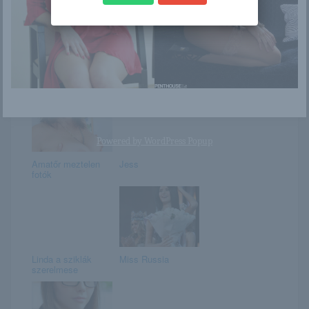
Alise Moreno
Zseni vagy, ha
mind a hét kérdésre
tudod a választ...
Powered by
WordPress Popup
Amatőr meztelen
Jess
fotók
Linda a sziklák
Miss Russia
szerelmese