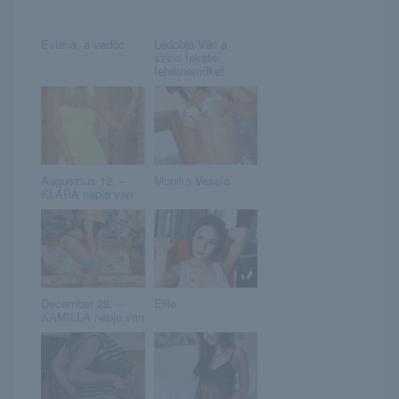
Eviana, a vadóc
Ledobja Viki a
szexi fekete
fehérneműket
Augusztus 12. –
Monika Vesela
KLÁRA napja van
December 28. –
Ellie
KAMILLA napja van