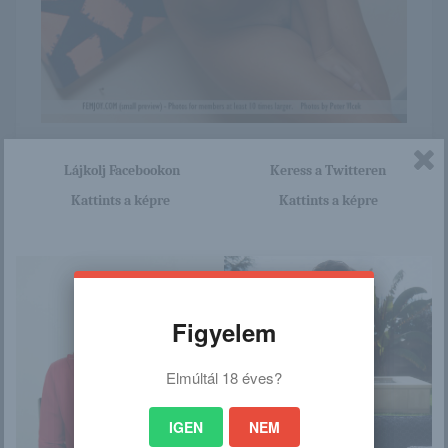
Itt nagyon sok olyan lány van, aki cseppet sem szégyenlős.
Lájkolj Facebookon
Keress a Twitteren
Ha ennek a lánynak a teljes képsorozatra kíváncsi vagy,
akkor kattints erre a linkre: -:-
Kattints a képre
Kattints a képre
http://ajoedesanyadbelulrol.blog
.hu/2016/03/11/laura_piece
Figyelem
/
Elmúltál 18 éves?
Ez is érdekelhet
IGEN
NEM