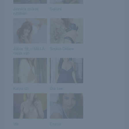
Jessica csíkos
Sakura
ruhában
Július 18. – MILLA
Sophia Delane
napja van
Katya (2)
Gia Lee
Ida
Emma