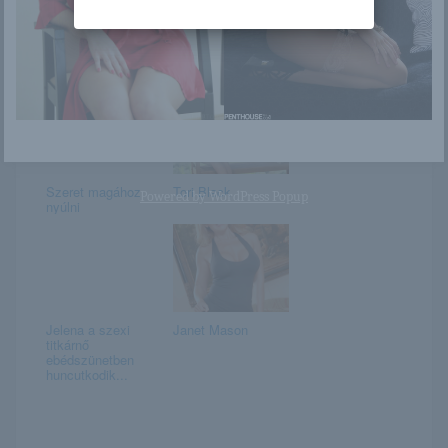
Jules
Vízesés
Szeret magához
Tori Black
Powered by
WordPress Popup
nyúlni
Jelena a szexi
Janet Mason
titkárnő
ebédszünetben
huncutkodik...