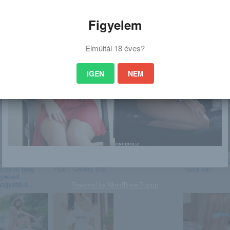
tp://gyonyorulanyok.blog.hu/2016/04/12
t_is
Figyelem
Elmúltál 18 éves?
IGEN
NEM
 is érdekelhet
ilányokat
Moe Amatsuka /
Veronika Glam
Június 25. – V
szakolt meg
Fluff / Gallery 002
napja van
lywood
nagyobb s...
Powered by
WordPress Popup