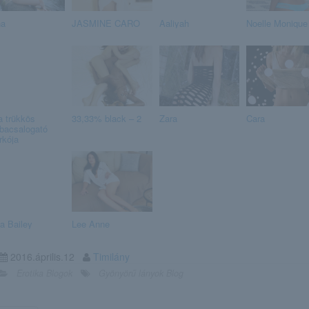
a
JASMINE CARO
Aaliyah
Noelle Monique
a trükkös
33,33% black – 2
Zara
Cara
bacsalogató
rkója
la Bailey
Lee Anne
2016.április.12
Timilány
Erotika Blogok
Gyönyörű lányok Blog