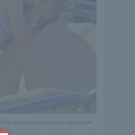
a teljes képsorozatra kíváncsi vagy, akkor kattints