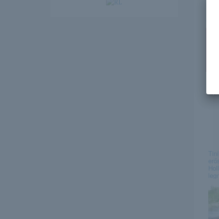
ht
en
Ez
Tin
erő
Hol
leg