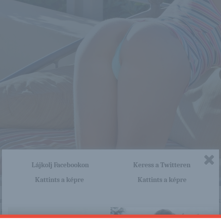
Lájkolj Facebookon
Keress a Twitteren
Kattints a képre
Kattints a képre
nagyon sok olyan lány van, aki cseppet sem szégyenlős. Ha ennek a lánynak 
a linkre: -:-