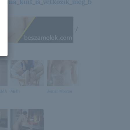
/lana_kint_is_vetkozik_meg_b
/
ILMA
Aislin
Jordan Monroe