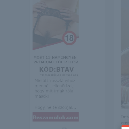
Itt 
erre 