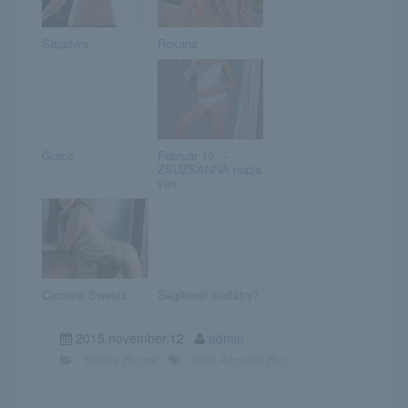
Sapphira
Roxana
Grace
Február 19. –
ZSUZSANNA napja
van
Carolina Sweets
Segítenél elaltatni?
2015.november.12
admin
Erotika Blogok
Betti Angyalai Blog