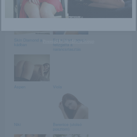
Mia Sollis
Skarlett
Skin Diamond a
Ezt a lányt nagyon
Powered by
WordPress Popup
kádban
felizgatta a
narancsriasztás
Aspen
Viola
Niki
Berenice (utolsó
posztom)