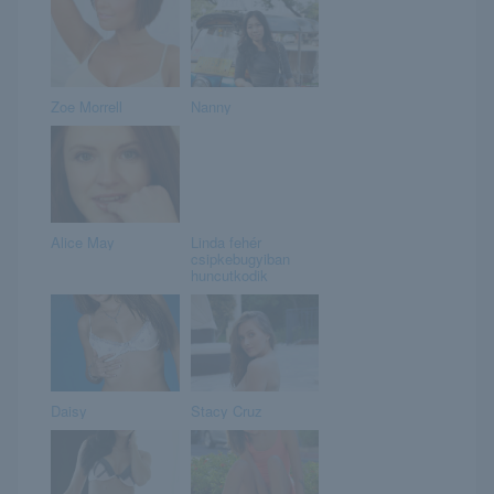
Zoe Morrell
Nanny
Alice May
Linda fehér
csipkebugyiban
huncutkodik
Daisy
Stacy Cruz