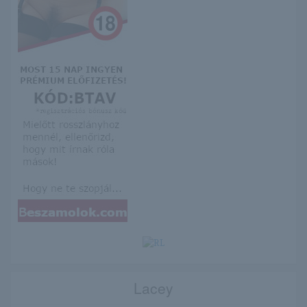
Lacey