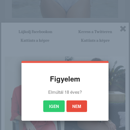
Itt nagyon sok olyan lány van, aki cseppet sem szégyenlős.
Lájkolj Facebookon
Keress a Twitteren
Ha ennek a lánynak a teljes képsorozatra kíváncsi vagy,
akkor kattints erre a linkre: -:-
Kattints a képre
Kattints a képre
http://bettiangyalai.blog.hu/201
5/11/12/lacey
Figyelem
/
Elmúltál 18 éves?
Ez is érdekelhet
IGEN
NEM